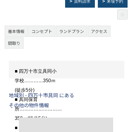
資料請求
来場予約
基本情報
コンセプト
ランドプラン
アクセス
間取り
■ 四万十市立具同小
学校…………350ｍ
(徒歩5分)
地域別 - 四万十市具同 にある
■ 具同保育
その他の物件情報
所………………………
350ｍ(徒歩5分)
■ ローソン具同田黒