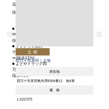
店……………500ｍ
(徒歩6分)
■ 四万十市立中村西
中学校…………1.9㎞
(徒歩27分)
■ フジグラン四万
十…………………800
ｍ(徒歩12分)
四万十市具同｜土地
■ よどやドラッグ四
万十渡川店……550ｍ
所在地
(徒歩8分)
四万十市具同奥内澤8306番12 他4筆
価 格
1,520万円