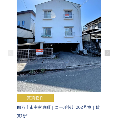
四万十市中村東町｜コーポ後川202号室｜賃
四万十市
貸物件