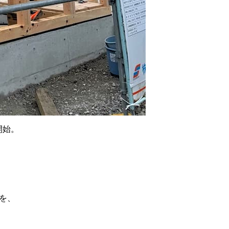
開始。
を、