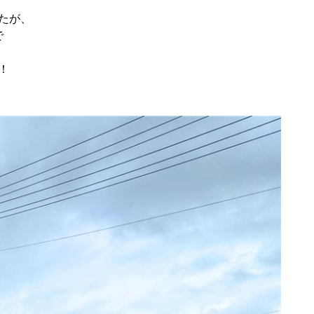
たが、
で
、
！