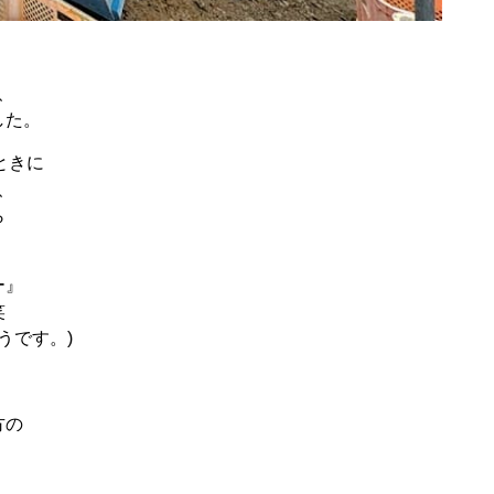
、
した。
ときに
、
ら
ー』
笑
うです。)
方の