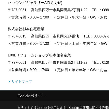
ハウジングギャラリーAZ(えぇぜ)
〒787-0051
高知県四万十市具同田黒2丁目1-22
TEL：
088
＜営業時間＞9:00～17:00
＜定休日＞年末年始・GW・お盆
株式会社杉本住宅産業
〒787-0019
高知県四万十市具同5114番地
TEL：
0880-37-
＜営業時間＞8:00～17:30
＜定休日＞土日・年末年始・GW
LIXILリフォームショップ杉本住宅産業
〒787-0051
高知県四万十市具同田黒2丁目1-22
TEL：
012
＜営業時間＞9:00～17:00
＜定休日＞年末年始・GW・お盆
サイトマップ
Cookieポリシー
Copyright (c) 株式会社杉本住宅産業. All Rights Reserved.
|
Produced b
当サイトではCookieを使用します。
Cookieの使用に関する詳細