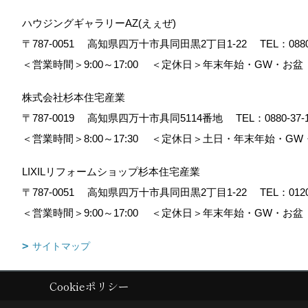
ハウジングギャラリーAZ(えぇぜ)
〒787-0051
高知県四万十市具同田黒2丁目1-22
TEL：
088
＜営業時間＞9:00～17:00
＜定休日＞年末年始・GW・お盆
株式会社杉本住宅産業
〒787-0019
高知県四万十市具同5114番地
TEL：
0880-37-
＜営業時間＞8:00～17:30
＜定休日＞土日・年末年始・GW
LIXILリフォームショップ杉本住宅産業
〒787-0051
高知県四万十市具同田黒2丁目1-22
TEL：
012
＜営業時間＞9:00～17:00
＜定休日＞年末年始・GW・お盆
サイトマップ
Cookieポリシー
Copyright (c) 株式会社杉本住宅産業. All Rights Reserved.
|
Produced b