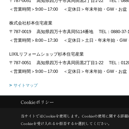
〒787-0051
高知県四万十市具同田黒2丁目1-22
TEL：
088
＜営業時間＞9:00～17:00
＜定休日＞年末年始・GW・お盆
株式会社杉本住宅産業
〒787-0019
高知県四万十市具同5114番地
TEL：
0880-37-
＜営業時間＞8:00～17:30
＜定休日＞土日・年末年始・GW
LIXILリフォームショップ杉本住宅産業
〒787-0051
高知県四万十市具同田黒2丁目1-22
TEL：
012
＜営業時間＞9:00～17:00
＜定休日＞年末年始・GW・お盆
サイトマップ
Cookieポリシー
Copyright (c) 株式会社杉本住宅産業. All Rights Reserved.
|
Produced b
当サイトではCookieを使用します。
Cookieの使用に関する詳細
Cookieを受け入れるか拒否するか選択してください。